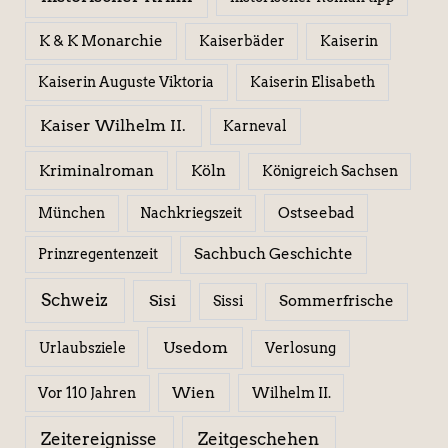
K & K Monarchie
Kaiserbäder
Kaiserin
Kaiserin Elisabeth
Kaiserin Auguste Viktoria
Kaiser Wilhelm II.
Karneval
Kriminalroman
Köln
Königreich Sachsen
Ostseebad
München
Nachkriegszeit
Sachbuch Geschichte
Prinzregentenzeit
Schweiz
Sisi
Sissi
Sommerfrische
Usedom
Urlaubsziele
Verlosung
Wien
Wilhelm II.
Vor 110 Jahren
Zeitereignisse
Zeitgeschehen