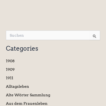
S
u
c
Categories
h
e
n
1908
n
a
1909
c
1911
h
:
Alltagsleben
Alte Wörter Sammlung
Aus dem Frauenleben