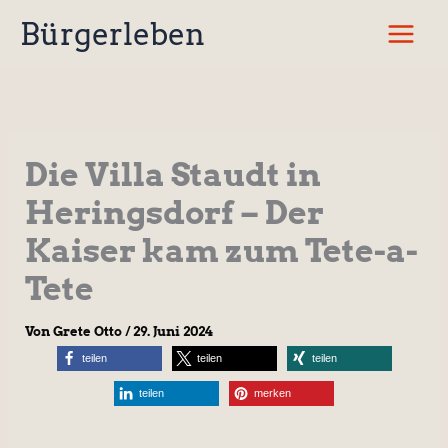
Zum
Bürgerleben
Inhalt
springen
Die Villa Staudt in
Heringsdorf – Der
Kaiser kam zum Tete-a-
Tete
Von
Grete Otto
/
29. Juni 2024
teilen
teilen
teilen
teilen
merken