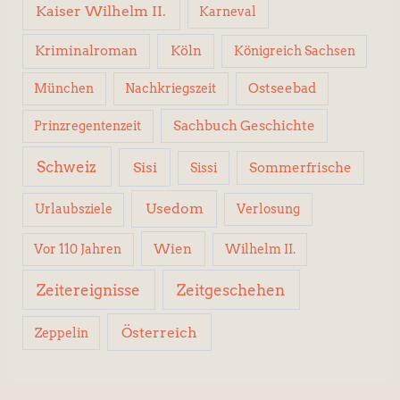
Kaiser Wilhelm II.
Karneval
Kriminalroman
Köln
Königreich Sachsen
Ostseebad
München
Nachkriegszeit
Sachbuch Geschichte
Prinzregentenzeit
Schweiz
Sisi
Sissi
Sommerfrische
Usedom
Urlaubsziele
Verlosung
Wien
Wilhelm II.
Vor 110 Jahren
Zeitereignisse
Zeitgeschehen
Österreich
Zeppelin