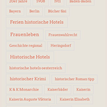
1908
1911
20er Jahre
Baden-Baden
Berlin
Bücher Sisi
Bayern
Ferien historische Hotels
Frauenleben
Frauenwahlrecht
Geschichte regional
Heringsdorf
Historische Hotels
historische hotels oesterreich
historischer Krimi
historischer Roman tipp
K & K Monarchie
Kaiserbäder
Kaiserin
Kaiserin Elisabeth
Kaiserin Auguste Viktoria