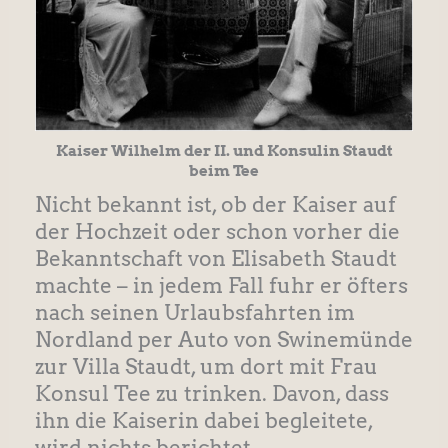
Kaiser Wilhelm der II. und Konsulin Staudt
beim Tee
Nicht bekannt ist, ob der Kaiser auf
der Hochzeit oder schon vorher die
Bekanntschaft von Elisabeth Staudt
machte – in jedem Fall fuhr er öfters
nach seinen Urlaubsfahrten im
Nordland per Auto von Swinemünde
zur Villa Staudt, um dort mit Frau
Konsul Tee zu trinken. Davon, dass
ihn die Kaiserin dabei begleitete,
wird nichts berichtet.