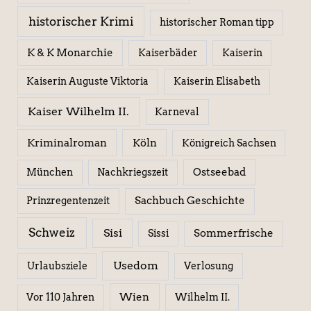
historischer Krimi
historischer Roman tipp
K & K Monarchie
Kaiserbäder
Kaiserin
Kaiserin Elisabeth
Kaiserin Auguste Viktoria
Kaiser Wilhelm II.
Karneval
Kriminalroman
Köln
Königreich Sachsen
Ostseebad
München
Nachkriegszeit
Sachbuch Geschichte
Prinzregentenzeit
Schweiz
Sisi
Sissi
Sommerfrische
Usedom
Urlaubsziele
Verlosung
Wien
Wilhelm II.
Vor 110 Jahren