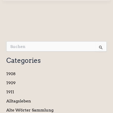
S
u
c
Categories
h
e
n
1908
n
a
1909
c
1911
h
:
Alltagsleben
Alte Wörter Sammlung