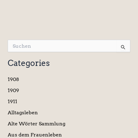
S
u
c
Categories
h
e
n
1908
n
a
1909
c
1911
h
:
Alltagsleben
Alte Wörter Sammlung
Aus dem Frauenleben