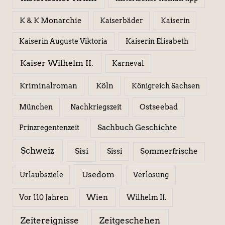
K & K Monarchie
Kaiserbäder
Kaiserin
Kaiserin Elisabeth
Kaiserin Auguste Viktoria
Kaiser Wilhelm II.
Karneval
Kriminalroman
Köln
Königreich Sachsen
Ostseebad
München
Nachkriegszeit
Sachbuch Geschichte
Prinzregentenzeit
Schweiz
Sisi
Sissi
Sommerfrische
Usedom
Urlaubsziele
Verlosung
Wien
Wilhelm II.
Vor 110 Jahren
Zeitereignisse
Zeitgeschehen