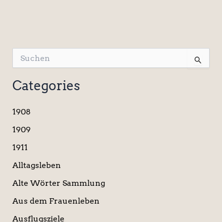
S
u
c
Categories
h
e
n
1908
n
a
1909
c
1911
h
:
Alltagsleben
Alte Wörter Sammlung
Aus dem Frauenleben
Ausflugsziele