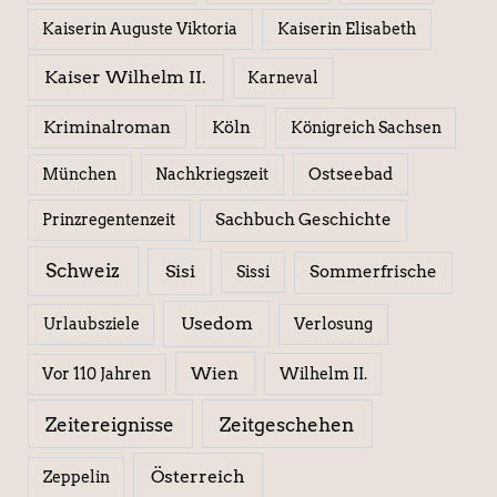
Kaiserin Elisabeth
Kaiserin Auguste Viktoria
Kaiser Wilhelm II.
Karneval
Kriminalroman
Köln
Königreich Sachsen
Ostseebad
München
Nachkriegszeit
Sachbuch Geschichte
Prinzregentenzeit
Schweiz
Sisi
Sissi
Sommerfrische
Usedom
Urlaubsziele
Verlosung
Wien
Wilhelm II.
Vor 110 Jahren
Zeitereignisse
Zeitgeschehen
Österreich
Zeppelin