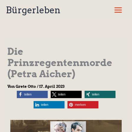
Zum
Bürgerleben
Inhalt
springen
Die
Prinzregentenmorde
(Petra Aicher)
Von
Grete Otto
/
17. April 2023
teilen
teilen
teilen
teilen
merken