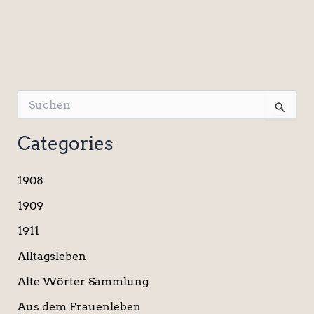
S
u
c
Categories
h
e
n
1908
n
a
1909
c
1911
h
:
Alltagsleben
Alte Wörter Sammlung
Aus dem Frauenleben