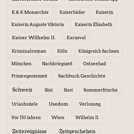
K & K Monarchie
Kaiserbäder
Kaiserin
Kaiserin Elisabeth
Kaiserin Auguste Viktoria
Kaiser Wilhelm II.
Karneval
Kriminalroman
Köln
Königreich Sachsen
Ostseebad
München
Nachkriegszeit
Sachbuch Geschichte
Prinzregentenzeit
Schweiz
Sisi
Sissi
Sommerfrische
Usedom
Urlaubsziele
Verlosung
Wien
Wilhelm II.
Vor 110 Jahren
Zeitereignisse
Zeitgeschehen