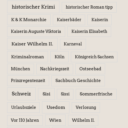
historischer Krimi
historischer Roman tipp
K & K Monarchie
Kaiserbäder
Kaiserin
Kaiserin Elisabeth
Kaiserin Auguste Viktoria
Kaiser Wilhelm II.
Karneval
Kriminalroman
Köln
Königreich Sachsen
Ostseebad
München
Nachkriegszeit
Sachbuch Geschichte
Prinzregentenzeit
Schweiz
Sisi
Sissi
Sommerfrische
Usedom
Urlaubsziele
Verlosung
Wien
Wilhelm II.
Vor 110 Jahren