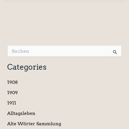
S
u
c
Categories
h
e
n
1908
n
a
1909
c
1911
h
:
Alltagsleben
Alte Wörter Sammlung