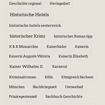
Geschichte regional
Heringsdorf
Historische Hotels
historische hotels oesterreich
historischer Krimi
historischer Roman tipp
K & K Monarchie
Kaiserbäder
Kaiserin
Kaiserin Elisabeth
Kaiserin Auguste Viktoria
Kaiser Wilhelm II.
Karneval
Kriminalroman
Köln
Königreich Sachsen
Ostseebad
München
Nachkriegszeit
Sachbuch Geschichte
Prinzregentenzeit