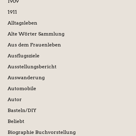
a
1909
c
1911
h
:
Alltagsleben
Alte Wörter Sammlung
Aus dem Frauenleben
Ausflugsziele
Ausstellungsbericht
Auswanderung
Automobile
Autor
Basteln/DIY
Beliebt
Biographie Buchvorstellung