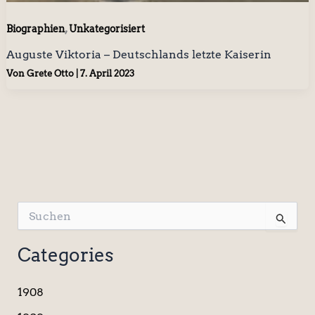
,
Biographien
Unkategorisiert
Auguste Viktoria – Deutschlands letzte Kaiserin
Von
Grete Otto
|
7. April 2023
S
u
c
Categories
h
e
n
1908
n