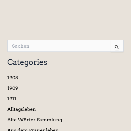
S
u
c
Categories
h
e
n
1908
n
a
1909
c
1911
h
:
Alltagsleben
Alte Wörter Sammlung
Aus dem Frauenleben