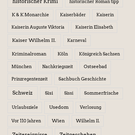
historischer Krimi
historischer Roman tipp
K & K Monarchie
Kaiserbäder
Kaiserin
Kaiserin Elisabeth
Kaiserin Auguste Viktoria
Kaiser Wilhelm II.
Karneval
Kriminalroman
Köln
Königreich Sachsen
Ostseebad
München
Nachkriegszeit
Sachbuch Geschichte
Prinzregentenzeit
Schweiz
Sisi
Sissi
Sommerfrische
Usedom
Urlaubsziele
Verlosung
Wien
Wilhelm II.
Vor 110 Jahren
Zeitereignisse
Zeitgeschehen