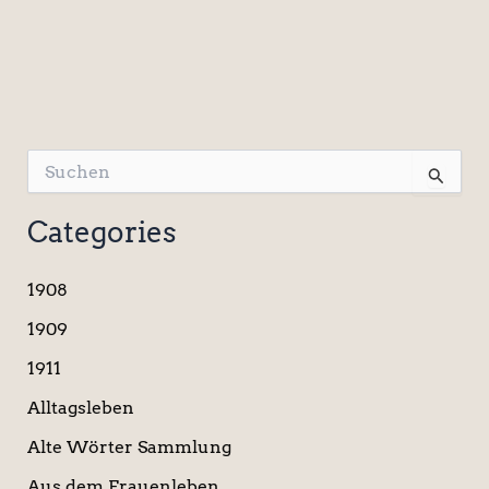
S
u
c
Categories
h
e
n
1908
n
a
1909
c
1911
h
:
Alltagsleben
Alte Wörter Sammlung
Aus dem Frauenleben