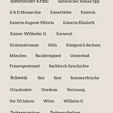
historischer Krimi
historischer Roman tipp
K & K Monarchie
Kaiserbäder
Kaiserin
Kaiserin Elisabeth
Kaiserin Auguste Viktoria
Kaiser Wilhelm II.
Karneval
Kriminalroman
Köln
Königreich Sachsen
Ostseebad
München
Nachkriegszeit
Sachbuch Geschichte
Prinzregentenzeit
Schweiz
Sisi
Sissi
Sommerfrische
Usedom
Urlaubsziele
Verlosung
Wien
Wilhelm II.
Vor 110 Jahren
Zeitereignisse
Zeitgeschehen