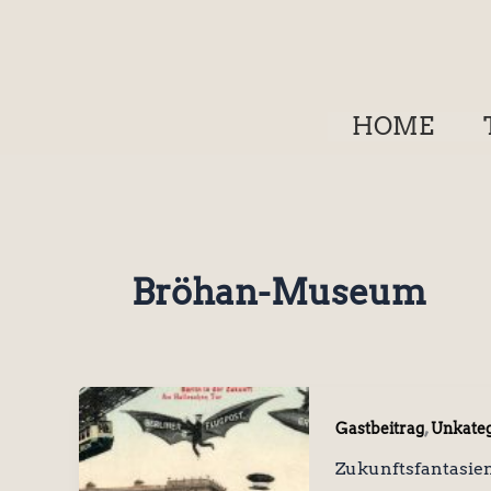
Zum
Inhalt
springen
HOME
Bröhan-Museum
,
Gastbeitrag
Unkateg
Zukunftsfantasie