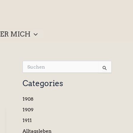
ER MICH
S
u
c
Categories
h
e
n
1908
n
a
1909
c
1911
h
:
Alltagsleben