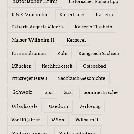
historischer Krimi
historischer Roman tipp
K & K Monarchie
Kaiserbäder
Kaiserin
Kaiserin Elisabeth
Kaiserin Auguste Viktoria
Kaiser Wilhelm II.
Karneval
Kriminalroman
Köln
Königreich Sachsen
Ostseebad
München
Nachkriegszeit
Sachbuch Geschichte
Prinzregentenzeit
Schweiz
Sisi
Sissi
Sommerfrische
Usedom
Urlaubsziele
Verlosung
Wien
Wilhelm II.
Vor 110 Jahren
Zeitereignisse
Zeitgeschehen