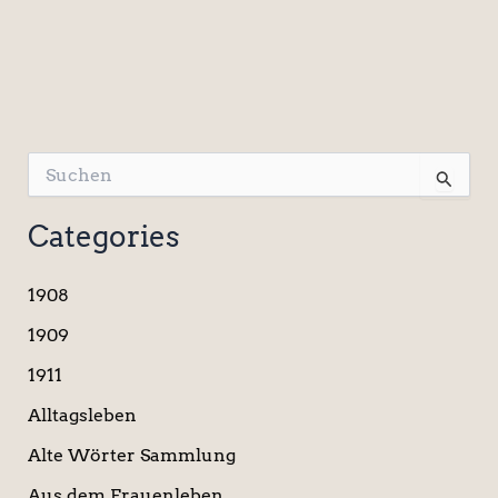
S
u
c
Categories
h
e
n
1908
n
a
1909
c
1911
h
:
Alltagsleben
Alte Wörter Sammlung
Aus dem Frauenleben