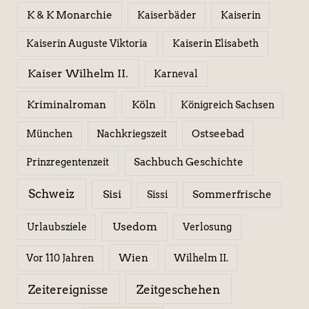
K & K Monarchie
Kaiserbäder
Kaiserin
Kaiserin Elisabeth
Kaiserin Auguste Viktoria
Kaiser Wilhelm II.
Karneval
Kriminalroman
Köln
Königreich Sachsen
Ostseebad
München
Nachkriegszeit
Sachbuch Geschichte
Prinzregentenzeit
Schweiz
Sisi
Sissi
Sommerfrische
Usedom
Urlaubsziele
Verlosung
Wien
Wilhelm II.
Vor 110 Jahren
Zeitereignisse
Zeitgeschehen