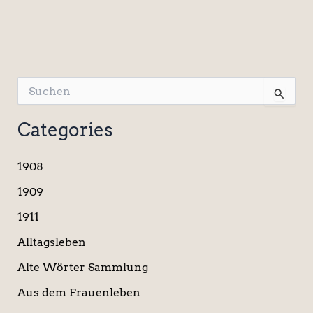
S
u
c
Categories
h
e
n
1908
n
a
1909
c
1911
h
:
Alltagsleben
Alte Wörter Sammlung
Aus dem Frauenleben