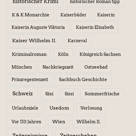
historischer Krimi
historischer Roman tipp
K & K Monarchie
Kaiserbäder
Kaiserin
Kaiserin Elisabeth
Kaiserin Auguste Viktoria
Kaiser Wilhelm II.
Karneval
Kriminalroman
Köln
Königreich Sachsen
Ostseebad
München
Nachkriegszeit
Sachbuch Geschichte
Prinzregentenzeit
Schweiz
Sisi
Sissi
Sommerfrische
Usedom
Urlaubsziele
Verlosung
Wien
Wilhelm II.
Vor 110 Jahren
Zeitereignisse
Zeitgeschehen