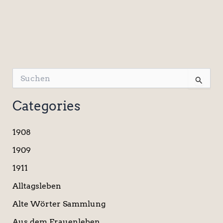
S
u
c
Categories
h
e
n
1908
n
a
1909
c
1911
h
:
Alltagsleben
Alte Wörter Sammlung
Aus dem Frauenleben