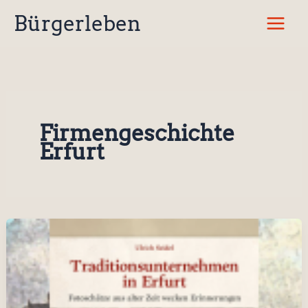
Zum
Bürgerleben
Inhalt
springen
Firmengeschichte
Erfurt