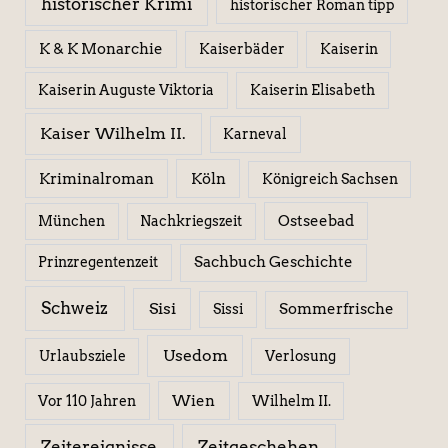
historischer Krimi
historischer Roman tipp
K & K Monarchie
Kaiserbäder
Kaiserin
Kaiserin Elisabeth
Kaiserin Auguste Viktoria
Kaiser Wilhelm II.
Karneval
Kriminalroman
Köln
Königreich Sachsen
Ostseebad
München
Nachkriegszeit
Sachbuch Geschichte
Prinzregentenzeit
Schweiz
Sisi
Sissi
Sommerfrische
Usedom
Urlaubsziele
Verlosung
Wien
Wilhelm II.
Vor 110 Jahren
Zeitereignisse
Zeitgeschehen