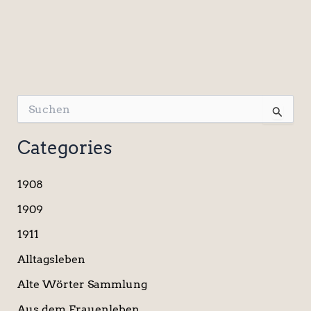
S
u
c
Categories
h
e
n
1908
n
a
1909
c
1911
h
:
Alltagsleben
Alte Wörter Sammlung
Aus dem Frauenleben