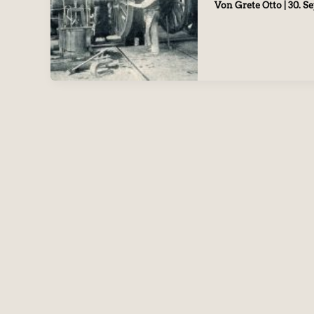
Von
Grete Otto
|
30. S