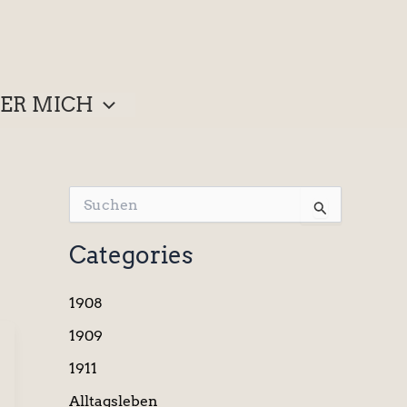
ER MICH
S
u
c
Categories
h
e
n
1908
n
a
1909
c
1911
h
:
Alltagsleben