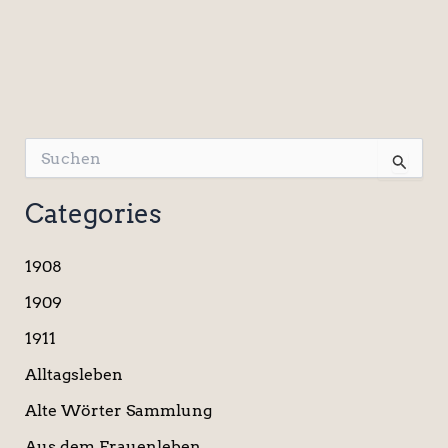
S
u
c
Categories
h
e
n
1908
n
a
1909
c
1911
h
:
Alltagsleben
Alte Wörter Sammlung
Aus dem Frauenleben