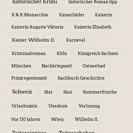
historischer Krimi
historischer Roman tipp
K & K Monarchie
Kaiserbäder
Kaiserin
Kaiserin Elisabeth
Kaiserin Auguste Viktoria
Kaiser Wilhelm II.
Karneval
Kriminalroman
Köln
Königreich Sachsen
Ostseebad
München
Nachkriegszeit
Sachbuch Geschichte
Prinzregentenzeit
Schweiz
Sisi
Sissi
Sommerfrische
Usedom
Urlaubsziele
Verlosung
Wien
Wilhelm II.
Vor 110 Jahren
Zeitereignisse
Zeitgeschehen