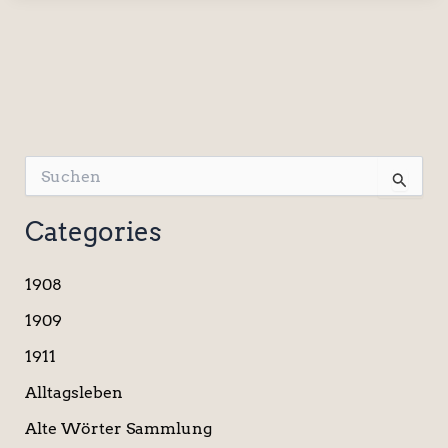
S
u
c
Categories
h
e
n
1908
n
a
1909
c
1911
h
:
Alltagsleben
Alte Wörter Sammlung