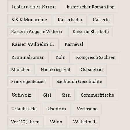
historischer Krimi
historischer Roman tipp
K & K Monarchie
Kaiserbäder
Kaiserin
Kaiserin Elisabeth
Kaiserin Auguste Viktoria
Kaiser Wilhelm II.
Karneval
Kriminalroman
Köln
Königreich Sachsen
Ostseebad
München
Nachkriegszeit
Sachbuch Geschichte
Prinzregentenzeit
Schweiz
Sisi
Sissi
Sommerfrische
Usedom
Urlaubsziele
Verlosung
Wien
Wilhelm II.
Vor 110 Jahren