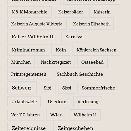
K & K Monarchie
Kaiserbäder
Kaiserin
Kaiserin Elisabeth
Kaiserin Auguste Viktoria
Kaiser Wilhelm II.
Karneval
Kriminalroman
Köln
Königreich Sachsen
Ostseebad
München
Nachkriegszeit
Sachbuch Geschichte
Prinzregentenzeit
Schweiz
Sisi
Sissi
Sommerfrische
Usedom
Urlaubsziele
Verlosung
Wien
Wilhelm II.
Vor 110 Jahren
Zeitereignisse
Zeitgeschehen