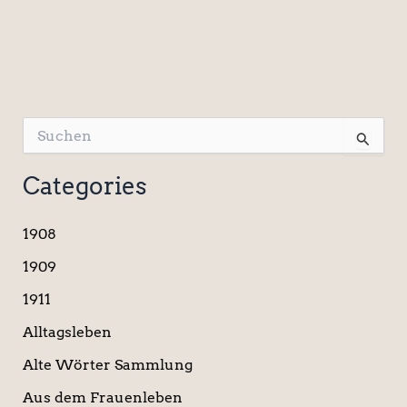
S
u
c
Categories
h
e
n
1908
n
a
1909
c
1911
h
:
Alltagsleben
Alte Wörter Sammlung
Aus dem Frauenleben