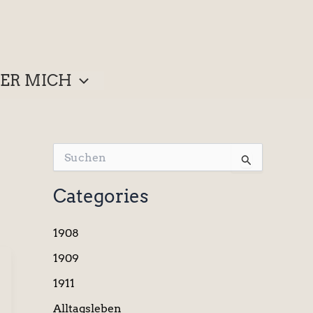
ER MICH
S
u
c
Categories
h
e
n
1908
n
a
1909
c
1911
h
:
Alltagsleben