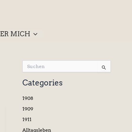
ER MICH
S
u
c
Categories
h
e
n
1908
n
a
1909
c
1911
h
:
Alltagsleben