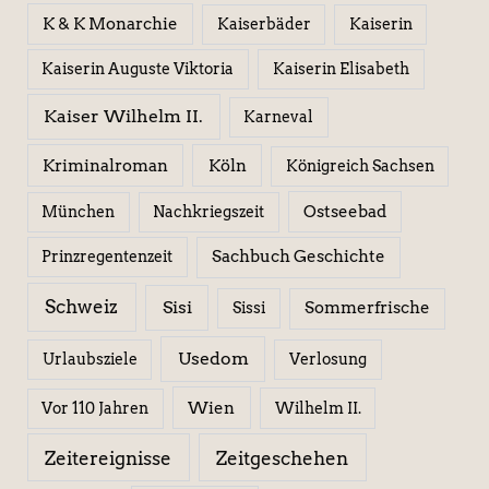
K & K Monarchie
Kaiserbäder
Kaiserin
Kaiserin Elisabeth
Kaiserin Auguste Viktoria
Kaiser Wilhelm II.
Karneval
Kriminalroman
Köln
Königreich Sachsen
Ostseebad
München
Nachkriegszeit
Sachbuch Geschichte
Prinzregentenzeit
Schweiz
Sisi
Sissi
Sommerfrische
Usedom
Urlaubsziele
Verlosung
Wien
Wilhelm II.
Vor 110 Jahren
Zeitereignisse
Zeitgeschehen