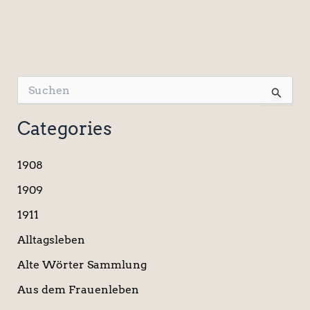
S
u
c
Categories
h
e
n
1908
n
a
1909
c
1911
h
:
Alltagsleben
Alte Wörter Sammlung
Aus dem Frauenleben