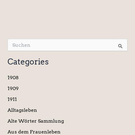
S
u
c
Categories
h
e
n
1908
n
a
1909
c
1911
h
:
Alltagsleben
Alte Wörter Sammlung
Aus dem Frauenleben