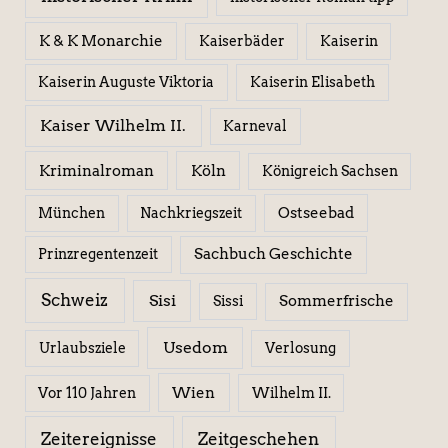
K & K Monarchie
Kaiserbäder
Kaiserin
Kaiserin Elisabeth
Kaiserin Auguste Viktoria
Kaiser Wilhelm II.
Karneval
Kriminalroman
Köln
Königreich Sachsen
Ostseebad
München
Nachkriegszeit
Sachbuch Geschichte
Prinzregentenzeit
Schweiz
Sisi
Sissi
Sommerfrische
Usedom
Urlaubsziele
Verlosung
Wien
Wilhelm II.
Vor 110 Jahren
Zeitereignisse
Zeitgeschehen