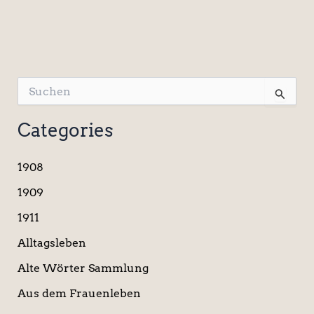
S
u
c
Categories
h
e
n
1908
n
a
1909
c
1911
h
:
Alltagsleben
Alte Wörter Sammlung
Aus dem Frauenleben