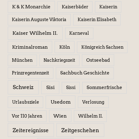
K & K Monarchie
Kaiserbäder
Kaiserin
Kaiserin Elisabeth
Kaiserin Auguste Viktoria
Kaiser Wilhelm II.
Karneval
Kriminalroman
Köln
Königreich Sachsen
Ostseebad
München
Nachkriegszeit
Sachbuch Geschichte
Prinzregentenzeit
Schweiz
Sisi
Sissi
Sommerfrische
Usedom
Urlaubsziele
Verlosung
Wien
Wilhelm II.
Vor 110 Jahren
Zeitereignisse
Zeitgeschehen