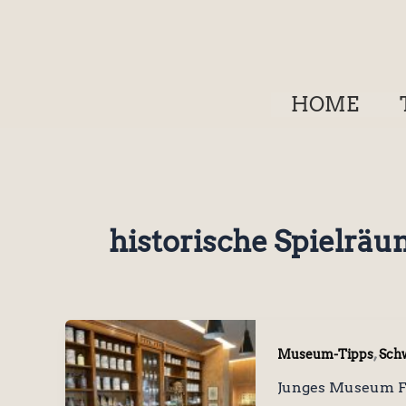
Zum
Inhalt
springen
HOME
historische Spielrä
,
Museum-Tipps
Sch
Junges Museum F