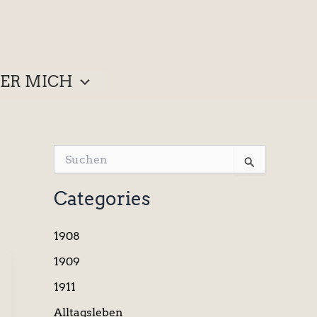
ER MICH
S
u
c
Categories
h
e
n
1908
n
a
1909
c
1911
h
:
Alltagsleben