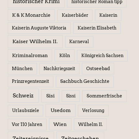
historischer Krimi
historischer Roman tipp
K & K Monarchie
Kaiserbäder
Kaiserin
Kaiserin Elisabeth
Kaiserin Auguste Viktoria
Kaiser Wilhelm II.
Karneval
Kriminalroman
Köln
Königreich Sachsen
Ostseebad
München
Nachkriegszeit
Sachbuch Geschichte
Prinzregentenzeit
Schweiz
Sisi
Sissi
Sommerfrische
Usedom
Urlaubsziele
Verlosung
Wien
Wilhelm II.
Vor 110 Jahren
Zeitereignisse
Zeitgeschehen