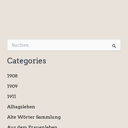
S
u
c
Categories
h
e
n
1908
n
a
1909
c
1911
h
:
Alltagsleben
Alte Wörter Sammlung
Aus dem Frauenleben