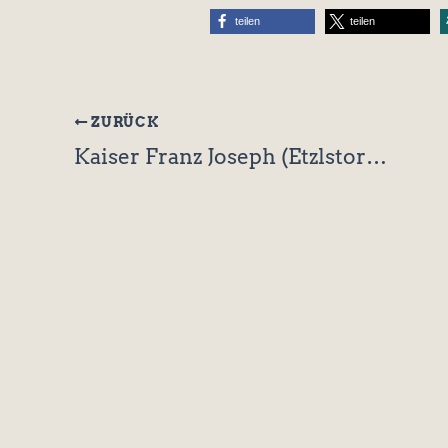
teilen
teilen
ZURÜCK
Kaiser Franz Joseph (Etzlstorfer/Ilming)