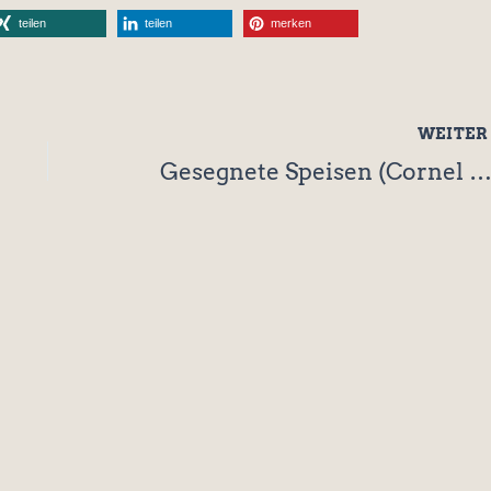
teilen
teilen
merken
WEITE
Gesegnete Speisen (Cornel Dor