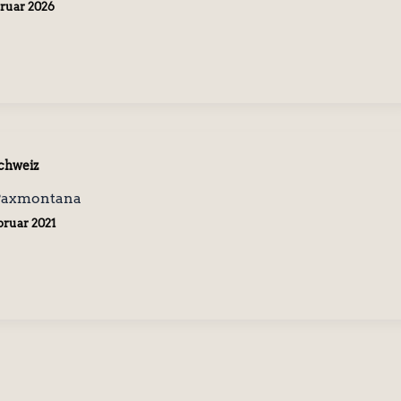
bruar 2026
chweiz
 Paxmontana
ebruar 2021