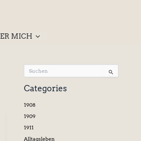
ER MICH
S
u
c
Categories
h
e
n
1908
n
a
1909
c
1911
h
:
Alltagsleben