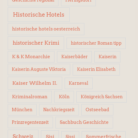
Geschichte regional
Heringsdorf
Historische Hotels
historische hotels oesterreich
historischer Krimi
historischer Roman tipp
K & K Monarchie
Kaiserbäder
Kaiserin
Kaiserin Elisabeth
Kaiserin Auguste Viktoria
Kaiser Wilhelm II.
Karneval
Kriminalroman
Köln
Königreich Sachsen
Ostseebad
München
Nachkriegszeit
Sachbuch Geschichte
Prinzregentenzeit
Schweiz
Sisi
Sissi
Sommerfrische