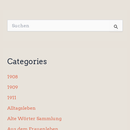
S
u
c
h
e
n
Categories
n
a
c
1908
h
:
1909
1911
Alltagsleben
Alte Wörter Sammlung
Aus dem Frauenleben