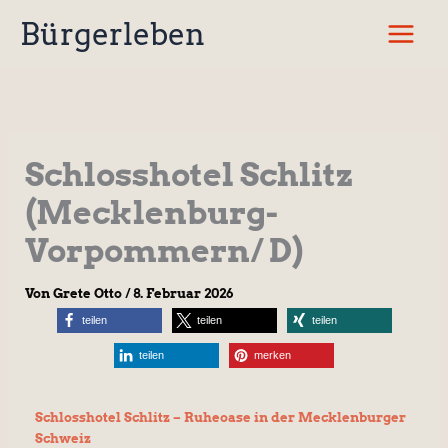
Zum
Bürgerleben
Inhalt
springen
Schlosshotel Schlitz
(Mecklenburg-
Vorpommern/ D)
Von
Grete Otto
/
8. Februar 2026
teilen
teilen
teilen
teilen
merken
Schlosshotel Schlitz – Ruheoase in der Mecklenburger
Schweiz