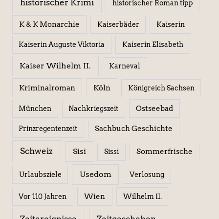
historischer Krimi
historischer Roman tipp
K & K Monarchie
Kaiserbäder
Kaiserin
Kaiserin Elisabeth
Kaiserin Auguste Viktoria
Kaiser Wilhelm II.
Karneval
Kriminalroman
Köln
Königreich Sachsen
Ostseebad
München
Nachkriegszeit
Sachbuch Geschichte
Prinzregentenzeit
Schweiz
Sisi
Sissi
Sommerfrische
Usedom
Urlaubsziele
Verlosung
Wien
Wilhelm II.
Vor 110 Jahren
Zeitereignisse
Zeitgeschehen