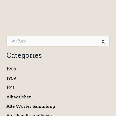
S
u
c
Categories
h
e
n
1908
n
a
1909
c
1911
h
:
Alltagsleben
Alte Wörter Sammlung
Aus dem Frauenleben