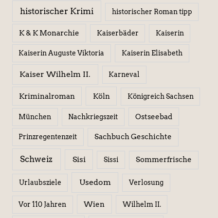
historischer Krimi
historischer Roman tipp
K & K Monarchie
Kaiserbäder
Kaiserin
Kaiserin Elisabeth
Kaiserin Auguste Viktoria
Kaiser Wilhelm II.
Karneval
Kriminalroman
Köln
Königreich Sachsen
Ostseebad
München
Nachkriegszeit
Sachbuch Geschichte
Prinzregentenzeit
Schweiz
Sisi
Sissi
Sommerfrische
Usedom
Urlaubsziele
Verlosung
Wien
Wilhelm II.
Vor 110 Jahren