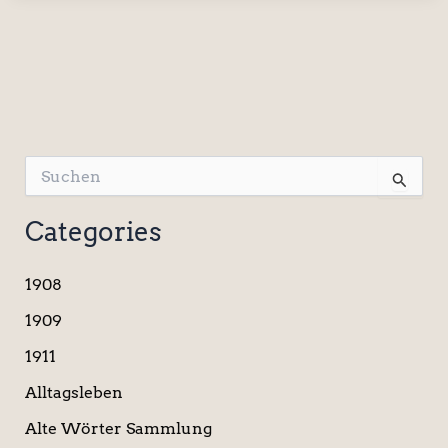
S
u
c
Categories
h
e
n
1908
n
a
1909
c
1911
h
:
Alltagsleben
Alte Wörter Sammlung