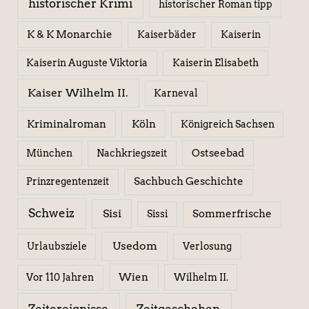
historischer Krimi
historischer Roman tipp
K & K Monarchie
Kaiserbäder
Kaiserin
Kaiserin Elisabeth
Kaiserin Auguste Viktoria
Kaiser Wilhelm II.
Karneval
Kriminalroman
Köln
Königreich Sachsen
Ostseebad
München
Nachkriegszeit
Sachbuch Geschichte
Prinzregentenzeit
Schweiz
Sisi
Sissi
Sommerfrische
Usedom
Urlaubsziele
Verlosung
Wien
Wilhelm II.
Vor 110 Jahren
Zeitereignisse
Zeitgeschehen