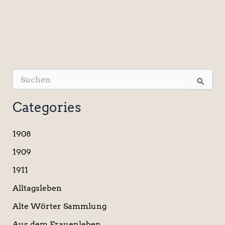
S
u
c
Categories
h
e
n
1908
n
a
1909
c
1911
h
:
Alltagsleben
Alte Wörter Sammlung
Aus dem Frauenleben