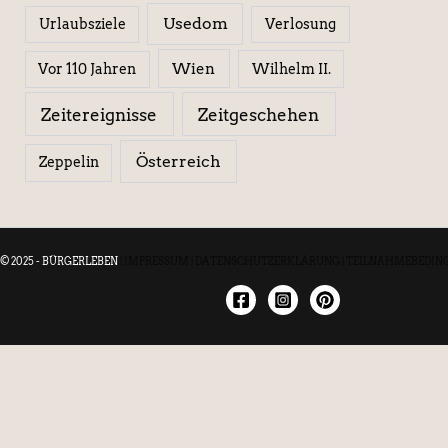
Usedom
Urlaubsziele
Verlosung
Wien
Wilhelm II.
Vor 110 Jahren
Zeitereignisse
Zeitgeschehen
Österreich
Zeppelin
© 2025 - BÜRGERLEBEN
|
IMPRESSUM
|
DATENSCHUTZERKLÄRUNG
|
TEILNAHMEBEDIN