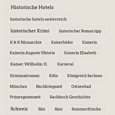
Historische Hotels
historische hotels oesterreich
historischer Krimi
historischer Roman tipp
K & K Monarchie
Kaiserbäder
Kaiserin
Kaiserin Elisabeth
Kaiserin Auguste Viktoria
Kaiser Wilhelm II.
Karneval
Kriminalroman
Köln
Königreich Sachsen
Ostseebad
München
Nachkriegszeit
Sachbuch Geschichte
Prinzregentenzeit
Schweiz
Sisi
Sissi
Sommerfrische