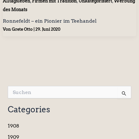
,
,
,
Alltagsleben
Firmen mit Tradition
Unkategorisiert
Werbung
des Monats
Ronnefeldt – ein Pionier im Teehandel
Von
Grete Otto
|
29. Juni 2020
S
u
c
Categories
h
e
n
1908
n
a
1909