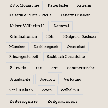
K & K Monarchie
Kaiserbäder
Kaiserin
Kaiserin Elisabeth
Kaiserin Auguste Viktoria
Kaiser Wilhelm II.
Karneval
Kriminalroman
Köln
Königreich Sachsen
Ostseebad
München
Nachkriegszeit
Sachbuch Geschichte
Prinzregentenzeit
Schweiz
Sisi
Sissi
Sommerfrische
Usedom
Urlaubsziele
Verlosung
Wien
Wilhelm II.
Vor 110 Jahren
Zeitereignisse
Zeitgeschehen