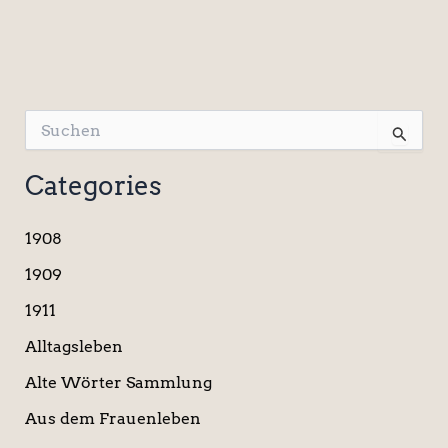
S
u
c
Categories
h
e
n
1908
n
a
1909
c
1911
h
:
Alltagsleben
Alte Wörter Sammlung
Aus dem Frauenleben