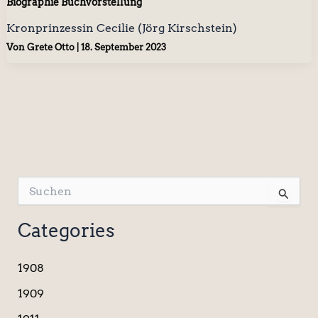
Biographie Buchvorstellung
Kronprinzessin Cecilie (Jörg Kirschstein)
Von
Grete Otto
|
18. September 2023
S
u
c
Categories
h
e
n
1908
n
a
1909
c