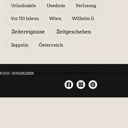
Usedom
Urlaubsziele
Verlosung
Wien
Wilhelm II.
Vor 110 Jahren
Zeitereignisse
Zeitgeschehen
Österreich
Zeppelin
© 2025 - BÜRGERLEBEN
|
IMPRESSUM
|
DATENSCHUTZERKLÄRUNG
|
TEILNAHMEBEDIN