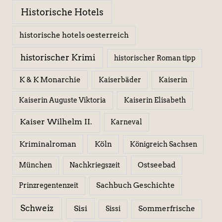
Historische Hotels
historische hotels oesterreich
historischer Krimi
historischer Roman tipp
K & K Monarchie
Kaiserbäder
Kaiserin
Kaiserin Elisabeth
Kaiserin Auguste Viktoria
Kaiser Wilhelm II.
Karneval
Kriminalroman
Köln
Königreich Sachsen
Ostseebad
München
Nachkriegszeit
Sachbuch Geschichte
Prinzregentenzeit
Schweiz
Sisi
Sissi
Sommerfrische