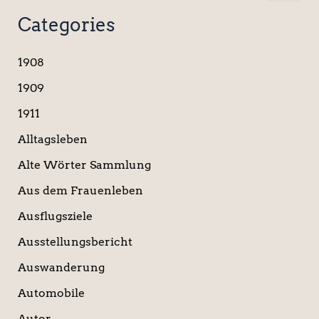
u
c
Categories
h
e
n
1908
n
a
1909
c
1911
h
:
Alltagsleben
Alte Wörter Sammlung
Aus dem Frauenleben
Ausflugsziele
Ausstellungsbericht
Auswanderung
Automobile
Autor