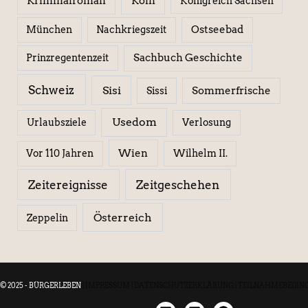
Kriminalroman
Köln
Königreich Sachsen
Ostseebad
München
Nachkriegszeit
Sachbuch Geschichte
Prinzregentenzeit
Schweiz
Sisi
Sissi
Sommerfrische
Usedom
Urlaubsziele
Verlosung
Wien
Wilhelm II.
Vor 110 Jahren
Zeitereignisse
Zeitgeschehen
Österreich
Zeppelin
© 2025 - BÜRGERLEBEN
|
IMPRESSUM
|
DATENSCHUTZERKLÄRUNG
|
TEILNAHMEBEDIN