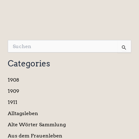
S
u
c
Categories
h
e
n
1908
n
a
1909
c
1911
h
:
Alltagsleben
Alte Wörter Sammlung
Aus dem Frauenleben