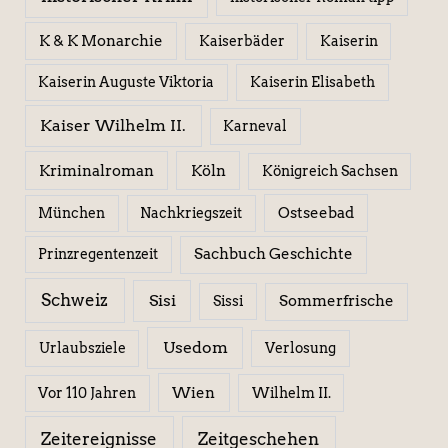
K & K Monarchie
Kaiserbäder
Kaiserin
Kaiserin Elisabeth
Kaiserin Auguste Viktoria
Kaiser Wilhelm II.
Karneval
Kriminalroman
Köln
Königreich Sachsen
Ostseebad
München
Nachkriegszeit
Sachbuch Geschichte
Prinzregentenzeit
Schweiz
Sisi
Sissi
Sommerfrische
Usedom
Urlaubsziele
Verlosung
Wien
Wilhelm II.
Vor 110 Jahren
Zeitereignisse
Zeitgeschehen