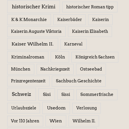
historischer Krimi
historischer Roman tipp
K & K Monarchie
Kaiserbäder
Kaiserin
Kaiserin Elisabeth
Kaiserin Auguste Viktoria
Kaiser Wilhelm II.
Karneval
Kriminalroman
Köln
Königreich Sachsen
Ostseebad
München
Nachkriegszeit
Sachbuch Geschichte
Prinzregentenzeit
Schweiz
Sisi
Sissi
Sommerfrische
Usedom
Urlaubsziele
Verlosung
Wien
Wilhelm II.
Vor 110 Jahren