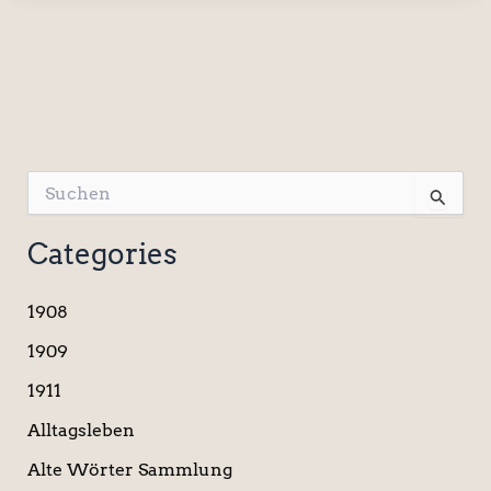
S
u
c
Categories
h
e
n
1908
n
a
1909
c
1911
h
:
Alltagsleben
Alte Wörter Sammlung