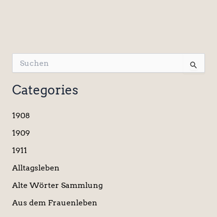
S
u
c
Categories
h
e
n
1908
n
a
1909
c
1911
h
:
Alltagsleben
Alte Wörter Sammlung
Aus dem Frauenleben