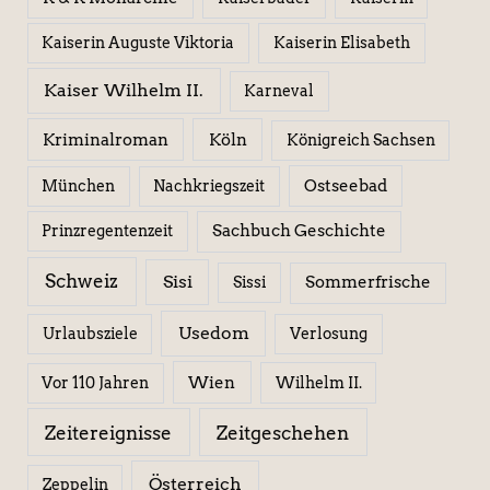
Kaiserin Elisabeth
Kaiserin Auguste Viktoria
Kaiser Wilhelm II.
Karneval
Kriminalroman
Köln
Königreich Sachsen
Ostseebad
München
Nachkriegszeit
Sachbuch Geschichte
Prinzregentenzeit
Schweiz
Sisi
Sissi
Sommerfrische
Usedom
Urlaubsziele
Verlosung
Wien
Wilhelm II.
Vor 110 Jahren
Zeitereignisse
Zeitgeschehen
Österreich
Zeppelin