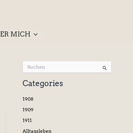
ER MICH
S
u
c
Categories
h
e
n
1908
n
a
1909
c
1911
h
:
Alltagsleben