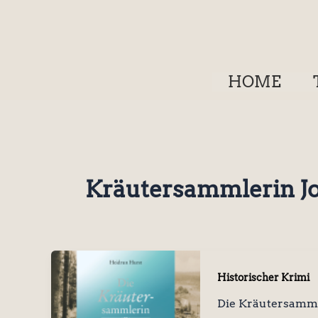
Zum
Inhalt
springen
HOME
Kräutersammlerin J
Historischer Krimi
Die Kräutersamml