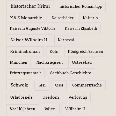
historischer Krimi
historischer Roman tipp
K & K Monarchie
Kaiserbäder
Kaiserin
Kaiserin Elisabeth
Kaiserin Auguste Viktoria
Kaiser Wilhelm II.
Karneval
Kriminalroman
Köln
Königreich Sachsen
Ostseebad
München
Nachkriegszeit
Sachbuch Geschichte
Prinzregentenzeit
Schweiz
Sisi
Sissi
Sommerfrische
Usedom
Urlaubsziele
Verlosung
Wien
Wilhelm II.
Vor 110 Jahren