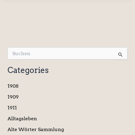
S
u
c
Categories
h
e
n
1908
n
a
1909
c
1911
h
:
Alltagsleben
Alte Wörter Sammlung