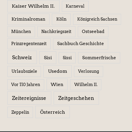
Kaiser Wilhelm II.
Karneval
Kriminalroman
Köln
Königreich Sachsen
Ostseebad
München
Nachkriegszeit
Sachbuch Geschichte
Prinzregentenzeit
Schweiz
Sisi
Sissi
Sommerfrische
Usedom
Urlaubsziele
Verlosung
Wien
Wilhelm II.
Vor 110 Jahren
Zeitereignisse
Zeitgeschehen
Österreich
Zeppelin