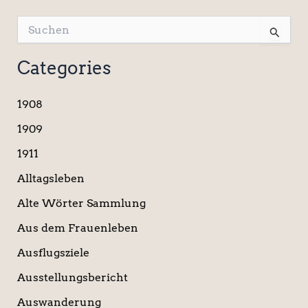
S
u
c
Categories
h
e
n
1908
n
a
1909
c
1911
h
:
Alltagsleben
Alte Wörter Sammlung
Aus dem Frauenleben
Ausflugsziele
Ausstellungsbericht
Auswanderung