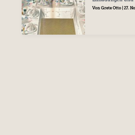
Von
Grete Otto
|
27. N