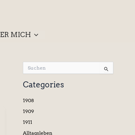
ER MICH
S
u
c
Categories
h
e
n
1908
n
a
1909
c
1911
h
:
Alltagsleben