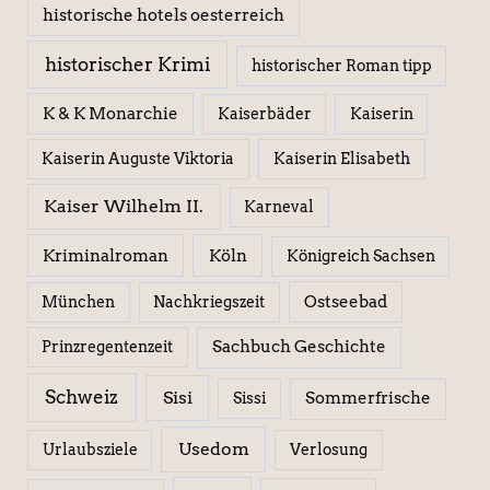
historische hotels oesterreich
historischer Krimi
historischer Roman tipp
K & K Monarchie
Kaiserbäder
Kaiserin
Kaiserin Elisabeth
Kaiserin Auguste Viktoria
Kaiser Wilhelm II.
Karneval
Kriminalroman
Köln
Königreich Sachsen
Ostseebad
München
Nachkriegszeit
Sachbuch Geschichte
Prinzregentenzeit
Schweiz
Sisi
Sissi
Sommerfrische
Usedom
Urlaubsziele
Verlosung