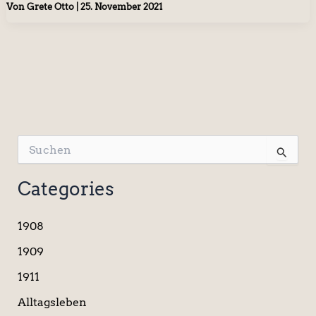
Von
Grete Otto
|
25. November 2021
S
u
c
Categories
h
e
n
1908
n
a
1909
c
1911
h
:
Alltagsleben