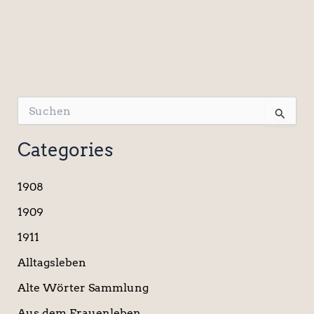
S
u
c
Categories
h
e
n
1908
n
a
1909
c
1911
h
:
Alltagsleben
Alte Wörter Sammlung
Aus dem Frauenleben