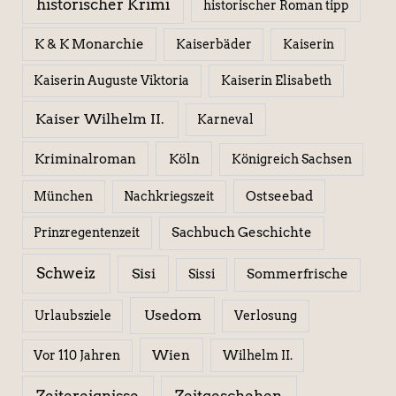
historischer Krimi
historischer Roman tipp
K & K Monarchie
Kaiserbäder
Kaiserin
Kaiserin Elisabeth
Kaiserin Auguste Viktoria
Kaiser Wilhelm II.
Karneval
Kriminalroman
Köln
Königreich Sachsen
Ostseebad
München
Nachkriegszeit
Sachbuch Geschichte
Prinzregentenzeit
Schweiz
Sisi
Sissi
Sommerfrische
Usedom
Urlaubsziele
Verlosung
Wien
Wilhelm II.
Vor 110 Jahren
Zeitereignisse
Zeitgeschehen