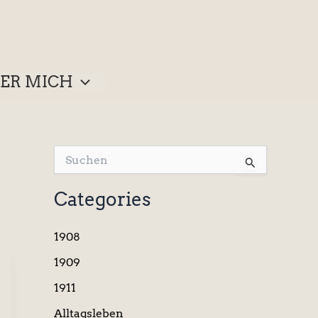
ER MICH
S
u
c
Categories
h
e
n
1908
n
a
1909
c
1911
h
:
Alltagsleben