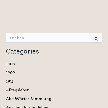
S
u
c
Categories
h
e
n
1908
n
a
1909
c
1911
h
:
Alltagsleben
Alte Wörter Sammlung
Aus dem Frauenleben