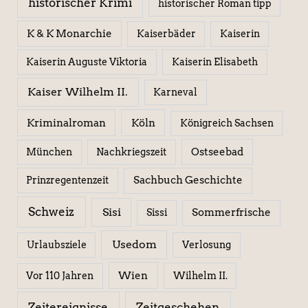
historischer Krimi
historischer Roman tipp
K & K Monarchie
Kaiserbäder
Kaiserin
Kaiserin Elisabeth
Kaiserin Auguste Viktoria
Kaiser Wilhelm II.
Karneval
Kriminalroman
Köln
Königreich Sachsen
Ostseebad
München
Nachkriegszeit
Sachbuch Geschichte
Prinzregentenzeit
Schweiz
Sisi
Sissi
Sommerfrische
Usedom
Urlaubsziele
Verlosung
Wien
Wilhelm II.
Vor 110 Jahren
Zeitereignisse
Zeitgeschehen