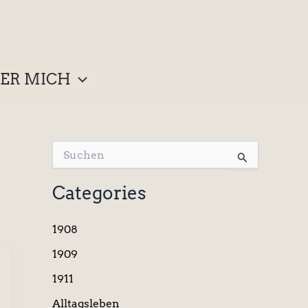
ER MICH
S
u
c
Categories
h
e
n
1908
n
a
1909
c
1911
h
:
Alltagsleben