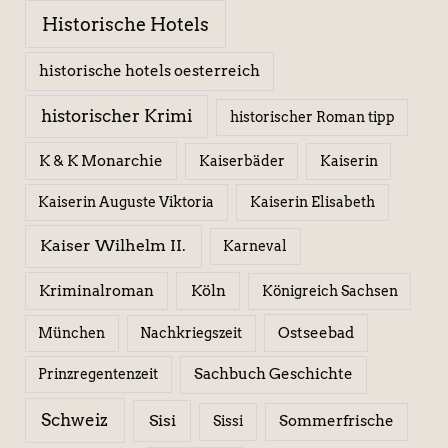
Historische Hotels
historische hotels oesterreich
historischer Krimi
historischer Roman tipp
K & K Monarchie
Kaiserbäder
Kaiserin
Kaiserin Elisabeth
Kaiserin Auguste Viktoria
Kaiser Wilhelm II.
Karneval
Kriminalroman
Köln
Königreich Sachsen
Ostseebad
München
Nachkriegszeit
Sachbuch Geschichte
Prinzregentenzeit
Schweiz
Sisi
Sissi
Sommerfrische