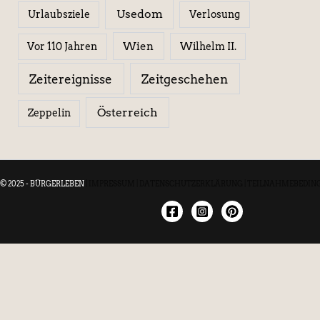
Usedom
Urlaubsziele
Verlosung
Wien
Wilhelm II.
Vor 110 Jahren
Zeitereignisse
Zeitgeschehen
Österreich
Zeppelin
© 2025 - BÜRGERLEBEN
|
IMPRESSUM
|
DATENSCHUTZERKLÄRUNG
|
TEILNAHMEBEDIN