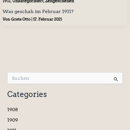
,
,
1911
Unkategorisiert
Zeitgeschehen
Was geschah im Februar 1911?
Von
Grete Otto
|
17. Februar 2021
S
u
c
Categories
h
e
n
1908
n
a
1909
c